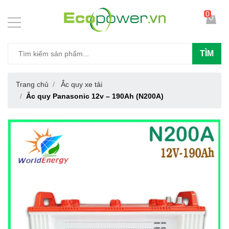
0
TÌM
Trang chủ
Ắc quy xe tải
Ắc quy Panasonic 12v – 190Ah (N200A)