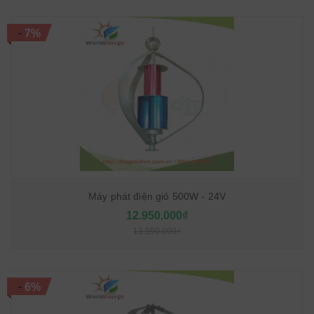
-
7%
Máy phát điện gió 500W - 24V
12.950.000₫
13.990.000₫
-
6%