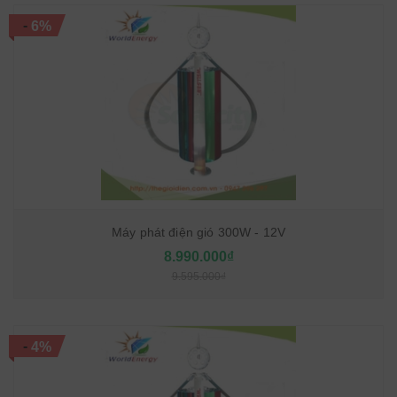
-
6%
Máy phát điện gió 300W - 12V
8.990.000₫
9.595.000₫
-
4%