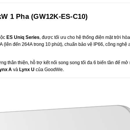
kW 1 Pha (
GW12K-ES-C10
)
uộc
ES Uniq Series
, được tối ưu cho hệ thống điện mặt trời hòa
A (lên đến 264A trong 10 phút), chuẩn bảo vệ IP66, công nghệ
thân thiện, hỗ trợ kết nối song song tối đa 6 biến tần để mở 
ynx A
và
Lynx U
của GoodWe.