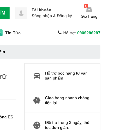
0
Tài khoản
ÌM
Đăng nhập
&
Đăng ký
Giỏ hàng
Tin Tức
Hỗ trợ:
0909296297
Pin
Hỗ trợ bốc hàng tư vấn
rữ
sản phẩm
Giao hàng nhanh chóng
tiện lợi
dòng ES
Đổi trả trong 3 ngày, thủ
tục đơn giản.