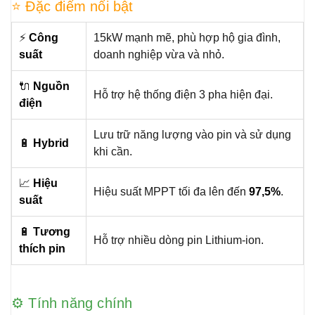
⭐ Đặc điểm nổi bật
⚡
Công
15kW mạnh mẽ, phù hợp hộ gia đình,
suất
doanh nghiệp vừa và nhỏ.
🔌
Nguồn
Hỗ trợ hệ thống điện 3 pha hiện đại.
điện
Lưu trữ năng lượng vào pin và sử dụng
🔋
Hybrid
khi cần.
📈
Hiệu
Hiệu suất MPPT tối đa lên đến
97,5%
.
suất
🔋
Tương
Hỗ trợ nhiều dòng pin Lithium-ion.
thích pin
⚙️ Tính năng chính