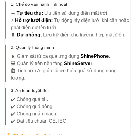
1. Chế độ vận hành linh hoạt
☀️
Tự tiêu thụ:
Ưu tiên sử dụng điện mặt trời.
⚡
Hỗ trợ lưới điện:
Tự động lấy điện lưới khi cần hoặc
phát điện dư lên lưới.
🔋
Dự phòng:
Lưu trữ điện cho trường hợp mất điện.
2. Quản lý thông minh
📱 Giám sát từ xa qua ứng dụng
ShinePhone
.
💻 Quản lý trên nền tảng
ShineServer
.
🤖 Tích hợp AI giúp tối ưu hiệu quả sử dụng năng
lượng.
3. An toàn tuyệt đối
✔️ Chống quá tải.
✔️ Chống quá dòng.
✔️ Chống ngắn mạch.
✔️ Đạt tiêu chuẩn CE, IEC.