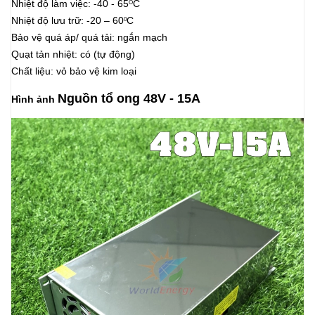
Nhiệt độ làm việc: -40 - 65
C
O
Nhiệt độ lưu trữ: -20 – 60
C
0
Bảo vệ quá áp/ quá tải: ngắn mạch
Quạt tản nhiệt: có (tự động)
Chất liệu: vỏ bảo vệ kim loại
Nguồn tổ ong 48V - 15A
Hình ảnh