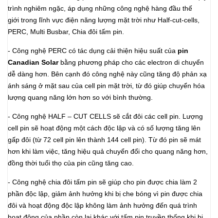
trình nghiêm ngặc, áp dụng những công nghệ hàng đầu thế
giới trong lĩnh vực điện năng lượng mặt trời như Half-cut-cells,
PERC, Multi Busbar, Chia đôi tấm pin.
- Công nghệ PERC có tác dụng cải thiện hiệu suất của
pin
Canadian Solar
bằng phương pháp cho các electron di chuyển
dễ dàng hơn. Bên cạnh đó công nghệ này cũng tăng độ phản xạ
ánh sáng ở mặt sau của cell pin mặt trời, từ đó giúp chuyển hóa
lượng quang năng lớn hơn so với bình thường.
- Công nghệ HALF – CUT CELLS
sẽ cắt đôi các cell pin. Lượng
cell pin sẽ hoạt động một cách độc lập và có số lượng tăng lên
gấp đôi (từ 72 cell pin lên thành 144 cell pin). Từ đó pin sẽ mát
hơn khi làm việc, tăng hiệu quả chuyển đổi cho quang năng hơn,
đồng thời tuổi thọ của pin cũng tăng cao.
- Công nghệ chia đôi tấm pin sẽ giúp cho pin được chia làm 2
phần độc lập, giảm ảnh hưởng khi bị che bóng vì pin được chia
đôi và hoạt động độc lập không làm ảnh hưởng đến quá trình
hoạt động của phần còn lại khác với tấm pin truyền thống khi bị