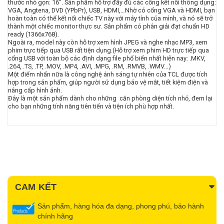
thước nhỏ gọn: 16”. Sản phẩm hỗ trợ đầy đủ các cổng kết nối thông dụng:
VGA, Angtena, DVD (YPbPr), USB, HDMI,…Nhờ có cổng VGA và HDMI, bạn
hoàn toàn có thể kết nối chiếc TV này với máy tính của mình, và nó sẽ trở
thành một chiếc monitor thực sư. Sản phẩm có phân giải đạt chuẩn HD
ready (1366x768).
Ngoài ra, model này còn hỗ trợ xem hình JPEG và nghe nhạc MP3, xem
phim trực tiếp qua USB rất tiện dụng.(Hỗ trợ xem phim HD trực tiếp qua
cổng USB với toàn bộ các định dạng file phổ biến nhất hiện nay: .MKV,
.264, .TS, .TP, .MOV, .MP4, .AVI, .MPG, .RM, .RMVB, .WMV…)
Một điểm nhấn nữa là công nghệ ánh sáng tự nhiên của TCL được tích
hợp trong sản phẩm, giúp người sử dụng bảo vệ mắt, tiết kiệm điện và
nâng cấp hình ảnh.
Đây là một sản phẩm dành cho những căn phòng diện tích nhỏ, đem lại
cho bạn những tính năng tiên tiến và tiện ích phù hợp nhất.
CAM KẾT
Sản phẩm, hàng hóa đa dạng, phong phú, bảo hành
chính hãng