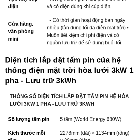
điện
và có điện dùng khi cúp điện.
• Có thời gian hoạt động ban ngày
Cửa hàng,
nhiều (tận dụng tối đa điện mặt trời) •
văn phòng
Muốn tiết kiệm chi phí điện và có
mini
nguồn lưu trữ để sử dụng buổi tối.
Diện tích lắp đặt tấm pin của hệ
thống điện mặt trời hòa lưới 3kW 1
pha - Lưu trữ 3kWh
THÔNG SỐ DIỆN TÍCH LẮP ĐẶT TẤM PIN HỆ HÒA
LƯỚI 3KW 1 PHA - LƯU TRỮ 3KWH
Số lượng tấm pin
5 tấm (World Energy 630W)
Kích thước mỗi
2278mm (dài) × 1134mm (rộng)