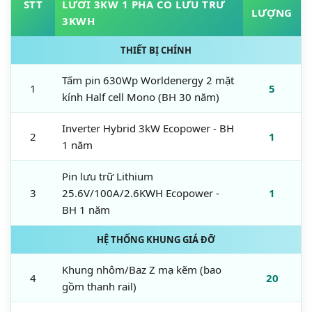
STT
LƯỚI 3KW 1 PHA CÓ LƯU TRỮ
LƯỢNG
3KWH
THIẾT BỊ CHÍNH
Tấm pin 630Wp Worldenergy 2 mặt
1
5
kính Half cell Mono (BH 30 năm)
Inverter Hybrid 3kW Ecopower - BH
2
1
1 năm
Pin lưu trữ Lithium
3
25.6V/100A/2.6KWH Ecopower -
1
BH 1 năm
HỆ THỐNG KHUNG GIÁ ĐỠ
Khung nhôm/Baz Z mạ kẽm (bao
4
20
gồm thanh rail)