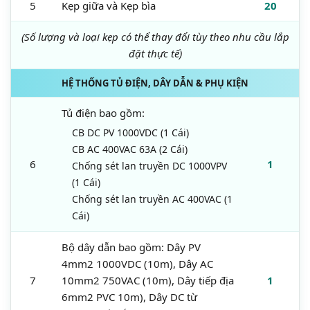
5
Kẹp giữa và Kẹp bìa
20
(Số lượng và loại kẹp có thể thay đổi tùy theo nhu cầu lắp
đặt thực tế)
HỆ THỐNG TỦ ĐIỆN, DÂY DẪN & PHỤ KIỆN
Tủ điện bao gồm:
CB DC PV 1000VDC (1 Cái)
CB AC 400VAC 63A (2 Cái)
6
1
Chống sét lan truyền DC 1000VPV
(1 Cái)
Chống sét lan truyền AC 400VAC (1
Cái)
Bộ dây dẫn bao gồm: Dây PV
4mm2 1000VDC (10m), Dây AC
7
10mm2 750VAC (10m), Dây tiếp địa
1
6mm2 PVC 10m), Dây DC từ