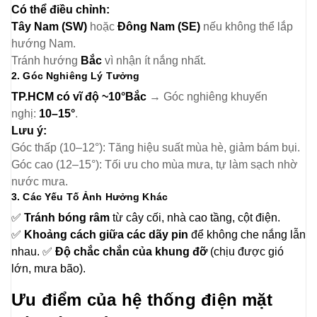
Có thể điều chỉnh:
Tây Nam (SW)
hoặc
Đông Nam (SE)
nếu không thể lắp
hướng Nam.
Tránh hướng
Bắc
vì nhận ít nắng nhất.
2. Góc Nghiêng Lý Tưởng
TP.HCM có vĩ độ ~10°Bắc
→ Góc nghiêng khuyến
nghị:
10–15°
.
Lưu ý:
Góc thấp (10–12°): Tăng hiệu suất mùa hè, giảm bám bụi.
Góc cao (12–15°): Tối ưu cho mùa mưa, tự làm sạch nhờ
nước mưa.
3. Các Yếu Tố Ảnh Hưởng Khác
✅
Tránh bóng râm
từ cây cối, nhà cao tầng, cột điện.
✅
Khoảng cách giữa các dãy pin
để không che nắng lẫn
nhau. ✅
Độ chắc chắn của khung đỡ
(chịu được gió
lớn, mưa bão).
Ưu điểm của hệ thống điện mặt