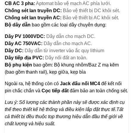
CB AC 3 pha:
Aptomat bảo vệ mạch AC phía lưới.
Chống sét lan truyền DC:
Bảo vệ thiết bị DC khỏi sét.
Chống sét lan truyền AC:
Bảo vệ thiết bị AC khỏi sét.
Bộ dây dẫn
bao gồm các loại dây chuyên dụng:
Dây PV 1000VDC:
Dây dẫn cho mạch DC.
Dây AC 750VAC:
Dây dẫn cho mạch AC.
Dây DC:
Dây dẫn từ inverter vào ắc quy lithium
Dây tiếp địa PVC:
Dây nối đất an toàn.
Bộ phụ kiện
bao gồm: Bộ khung nhôm/Baz Z mạ kẽm
(bao gồm thanh rail), kẹp giữa, kẹp bìa
Ngoài ra, hệ thống còn có
Jack đấu nối MC4
để kết nối
pin chắc chắn và
Cọc tiếp đất
đảm bảo an toàn chống sét.
Lưu ý: Số lượng các thành phần này sẽ được xác định cụ
thể theo thiết kế hệ thống và điều kiện lắp đặt thực tế.Tất
cả thiết bị đều thuộc top thương hiệu dẫn đầu thế giới về
chất lượng và hiệu suất.