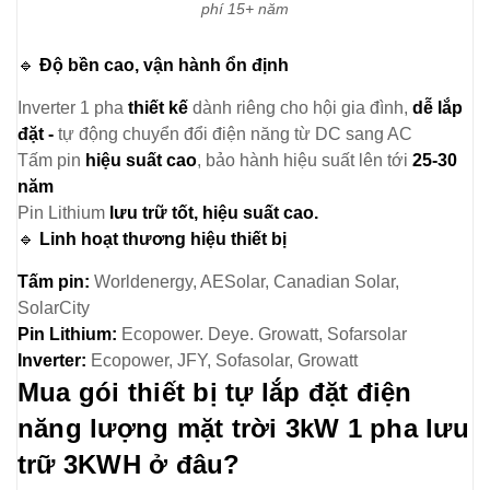
phí 15+ năm
🔹
Độ bền cao, vận hành ổn định
Inverter 1 pha
thiết kế
dành riêng cho hội gia đình,
dễ lắp
đặt -
tự động chuyển đổi điện năng từ DC sang AC
Tấm pin
hiệu suất cao
, bảo hành hiệu suất lên tới
25-30
năm
Pin Lithium
lưu trữ tốt, hiệu suất cao.
🔹
Linh hoạt thương hiệu thiết bị
Tấm pin:
Worldenergy, AESolar, Canadian Solar,
SolarCity
Pin Lithium:
Ecopower. Deye. Growatt, Sofarsolar
Inverter:
Ecopower, JFY, Sofasolar, Growatt
Mua gói thiết bị tự lắp đặt điện
năng lượng mặt trời 3kW 1 pha lưu
trữ 3KWH ở đâu?