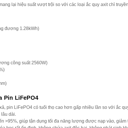
mang lại hiệu suất vượt trội so với các loại ắc quy axit chì truyề
ng đương 1.28kWh)
ương công suất 2560W)
0%)
mm)
ủa Pin LiFePO4
ả, pin LiFePO4 có tuổi thọ cao hơn gấp nhiều lần so với ắc quy
 lâu dài.
ến >95%, giúp tận dụng tối đa năng lượng được nạp vào, giảm th
a học rất ổn định, không chứa axit độc hại, không phát sinh kh