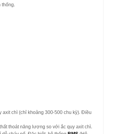
n thống.
 axit chì (chỉ khoảng 300-500 chu kỳ). Điều
ất thoát năng lượng so với ắc quy axit chì.
í dễ cháy nổ. Đặc biệt, hệ thống
BMS
(Hệ