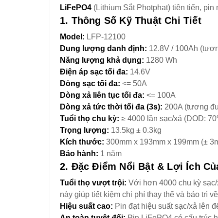
LiFePO4
(Lithium Sắt Photphat) tiên tiến, pin 
1. Thông Số Kỹ Thuật Chi Tiết
Model:
LFP-12100
Dung lượng danh định:
12.8V / 100Ah (tươ
Năng lượng khả dụng:
1280 Wh
Điện áp sạc tối đa:
14.6V
Dòng sạc tối đa:
<= 50A
Dòng xả liên tục tối đa:
<= 100A
Dòng xả tức thời tối đa (3s):
200A (tương đ
Tuổi thọ chu kỳ:
≥ 4000 lần sạc/xả (DOD: 7
Trọng lượng:
13.5kg ± 0.3kg
Kích thước:
300mm x 193mm x 199mm (± 3
Bảo hành:
1 năm
2. Đặc Điểm Nổi Bật & Lợi Ích C
Tuổi thọ vượt trội:
Với hơn 4000 chu kỳ sạc/x
này giúp tiết kiệm chi phí thay thế và bảo trì về
Hiệu suất cao:
Pin đạt hiệu suất sạc/xả lên đ
An toàn tuyệt đối:
Pin LiFePO4 có cấu trúc hó