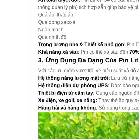
thống quản lý pin) tích hợp sẵn giúp bảo vệ pi
Quá áp, thấp áp.
Quá dòng sạc/xả.
Ngắn mạch.
Quá nhiệt độ.
Trọng lượng nhẹ & Thiết kế nhỏ gọn:
Pin E
Khả năng xả sâu:
Pin có thể xả sâu đến
70%
3. Ứng Dụng Đa Dạng Của Pin Li
Với các ưu điểm vượt trội về hiệu suất và đ
Hệ thống năng lượng mặt trời:
Lưu trữ năng
Hệ thống điện dự phòng UPS:
Đảm bảo nguồn
Thiết bị điện tử cầm tay:
Cung cấp nguồn điện
Xe điện, xe golf, xe nâng:
Thay thế ắc quy ax
Hàng hải và hàng không:
Sử dụng trong các 