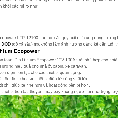
n khỏi các rủi ro như:
copower LFP-12100 nhẹ hơn ắc quy axit chì cùng dung lượng kh
 DOD
(độ xả sâu) mà không làm ảnh hưởng đáng kể đến tuổi thọ
thium Ecopower
ộ an toàn, Pin Lithium Ecopower 12V 100Ah rất phù hợp cho nhi
 lượng hiệu quả cho nhà ở, cabin, xe caravan.
 điện liên tục cho các thiết bị quan trọng.
 ổn định cho các thiết bị điện tử công suất lớn.
it chì, giúp xe nhẹ hơn và hoạt động bền bỉ hơn.
thiết bị trên tàu thuyền, máy bay không người lái nhờ trọng lượ