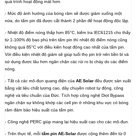
quá trình hoạt động mát hơn.
- Mức độ ảnh hưởng của bóng râm sẽ được giảm xuống một
nửa, do tấm pin đã được cắt thành 2 phần để hoạt động độc lập.
- Nhiệt độ điểm nóng thấp hơn 85°C, kiểm tra IEC61215 cho thấy
từ 1-100% độ bao phủ trên tấm pin thì nhiệt độ điểm nóng cũng
không quá 85°C với điều kiện hoạt động cao nhất của tấm pin.
Với điều kiện nhiệt độ giảm sẽ giúp tuổi thọ pin trở nên bền bỉ và
sử dụng được lâu hơn ngăn chặn các rủi ro bị cháy do các điểm
nóng.
- Tất cả các mô-đun quang điện của
AE Solar
đều được sản xuất
bằng vật liệu chất lượng cao, dây chuyền robot tự động, công
nghệ và tiêu chuẩn của Đức. Tích hợp công nghệ Diot Bypass
ngăn chặn sự không khớp các cell pin ở những khu vực có bóng
râm đảm bảo hiệu suất của tấm pin.
- Công nghệ PERC giúp mang lại hiệu suất cao cho các mô-đun.
- Trên thực tế, mỗi
tấm pin AE-Solar
được cộng thêm đến từ 0