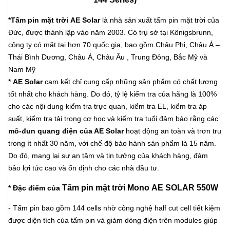
*Tấm pin mặt trời AE Solar
là nhà sản xuất tấm pin mặt trời của
Đức, được thành lập vào năm 2003. Có trụ sở tại Königsbrunn,
công ty có mặt tại hơn 70 quốc gia, bao gồm Châu Phi, Châu Á –
Thái Bình Dương, Châu Á, Châu Âu , Trung Đông, Bắc Mỹ và
Nam Mỹ
*
AE Solar
cam kết chỉ cung cấp những sản phẩm có chất lượng
tốt nhất cho khách hàng. Do đó, tỷ lệ kiểm tra của hãng là 100%
cho các nội dung kiểm tra trực quan, kiểm tra EL, kiểm tra áp
suất, kiểm tra tải trọng cơ học và kiểm tra tuổi đảm bảo rằng các
mô-đun quang điện của AE Solar
hoạt động an toàn và trơn tru
trong ít nhất 30 năm, với chế độ bảo hành sản phẩm là 15 năm.
Do đó, mang lại sự an tâm và tin tưởng của khách hàng, đảm
bảo lợi tức cao và ổn định cho các nhà đầu tư.
Tấm
pin mặt trời Mono AE SOLAR 550W
* Đặc điểm của
- Tấm pin bao gồm 144 cells nhờ công nghệ half cut cell tiết kiệm
được diện tích của tấm pin và giảm dòng điện trên modules giúp