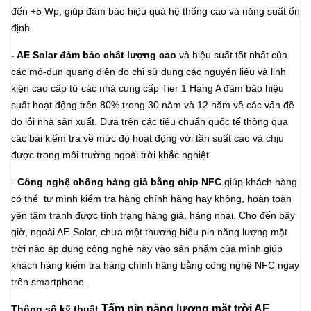
đến +5 Wp, giúp đảm bảo hiệu quả hệ thống cao và năng suất ổn
định.
- AE Solar đảm bảo chất lượng cao
và hiệu suất tốt nhất của
các mô-đun quang điện do chỉ sử dụng các nguyên liệu và linh
kiện cao cấp từ các nhà cung cấp Tier 1 Hạng A đảm bảo hiệu
suất hoạt động trên 80% trong 30 năm và 12 năm về các vấn đề
do lỗi nhà sản xuất. Dựa trên các tiêu chuẩn quốc tế thông qua
các bài kiểm tra về mức độ hoạt động với tần suất cao và chịu
được trong môi trường ngoài trời khắc nghiệt.
-
Công nghệ chống hàng giả bằng chip NFC
giúp khách hàng
có thể tự mình kiểm tra hàng chính hãng hay khộng, hoàn toàn
yên tâm tránh được tình trạng hàng giả, hàng nhái. Cho đến bây
giờ, ngoài AE-Solar, chưa một thương hiệu pin năng lượng mặt
trời nào áp dụng công nghệ này vào sản phẩm của mình giúp
khách hàng kiểm tra hàng chính hãng bằng công nghệ NFC ngay
trên smartphone.
T
ấm pi
n năng lượng mặt trời AE
Thông số kỹ thuật