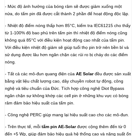
- Mức độ ảnh hưởng của bóng râm sẽ được giảm xuống một
nửa, do tấm pin đã được cắt thành 2 phần để hoạt động độc lập.
- Nhiệt độ điểm nóng thấp hơn 85°C, kiểm tra IEC61215 cho thấy
từ 1-100% độ bao phủ trên tấm pin thì nhiệt độ điểm nóng cũng
không quá 85°C với điều kiện hoạt động cao nhất của tấm pin.
Với điều kiện nhiệt độ giảm sẽ giúp tuổi thọ pin trở nên bền bỉ và
sử dụng được lâu hơn ngăn chặn các rủi ro bị cháy do các điểm
nóng.
- Tất cả các mô-đun quang điện của
AE Solar
đều được sản xuất
bằng vật liệu chất lượng cao, dây chuyền robot tự động, công
nghệ và tiêu chuẩn của Đức. Tích hợp công nghệ Diot Bypass
ngăn chặn sự không khớp các cell pin ở những khu vực có bóng
râm đảm bảo hiệu suất của tấm pin.
- Công nghệ PERC giúp mang lại hiệu suất cao cho các mô-đun.
- Trên thực tế, mỗi
tấm pin AE-Solar
được cộng thêm đến từ 0
đến +5 Wp, giúp đảm bảo hiệu quả hệ thống cao và năng suất ổn