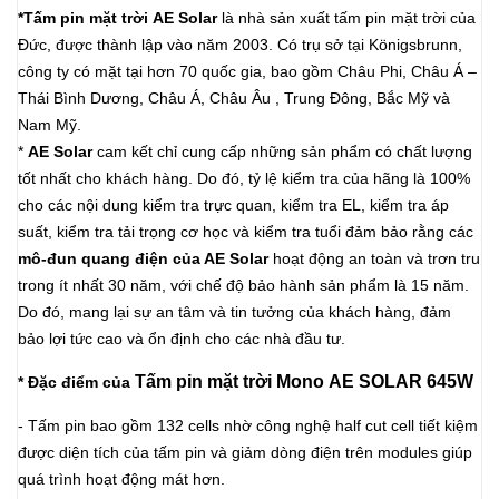
*Tấm pin mặt trời AE Solar
là nhà sản xuất tấm pin mặt trời của
Đức, được thành lập vào năm 2003. Có trụ sở tại Königsbrunn,
công ty có mặt tại hơn 70 quốc gia, bao gồm Châu Phi, Châu Á –
Thái Bình Dương, Châu Á, Châu Âu , Trung Đông, Bắc Mỹ và
Nam Mỹ.
*
AE Solar
cam kết chỉ cung cấp những sản phẩm có chất lượng
tốt nhất cho khách hàng. Do đó, tỷ lệ kiểm tra của hãng là 100%
cho các nội dung kiểm tra trực quan, kiểm tra EL, kiểm tra áp
suất, kiểm tra tải trọng cơ học và kiểm tra tuổi đảm bảo rằng các
mô-đun quang điện của AE Solar
hoạt động an toàn và trơn tru
trong ít nhất 30 năm, với chế độ bảo hành sản phẩm là 15 năm.
Do đó, mang lại sự an tâm và tin tưởng của khách hàng, đảm
bảo lợi tức cao và ổn định cho các nhà đầu tư.
Tấm
pin mặt trời Mono AE SOLAR 645W
* Đặc điểm của
- Tấm pin bao gồm 132 cells nhờ công nghệ half cut cell tiết kiệm
được diện tích của tấm pin và giảm dòng điện trên modules giúp
quá trình hoạt động mát hơn.